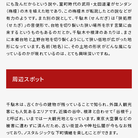
にも及んだからという説や、室町時代の武将・太田道灌がセンダン
（栴檀）の木を植えた地であり、この栴檀木が転訛したとの説などが
有力のようです。また別の説として、千駄木（せんだぎ）は「狭処際
（せたぎ）」の音便形で、台地を切り裂いた狭い場所を示す言葉に由
来するというものもあるのだとか。千駄木や根津のあたりは、まさ
に本郷台地と上野台地を切り裂くようにして狭い低地が広がった地
形になっています。名前（地名）に、その土地の形状がどんな風にな
っているのかが現れているのは、とても興味深いですね。
周辺スポット
千駄木は、古くからの建物が残っていることで知られ、外国人観光
客にも人気あるエリアです。近隣の谷中、根津と合わせて「谷根千」
と呼ばれ、いまでは一大観光地となっています。東京大空襲などの
被害に遭わずに済んだため、古い街並みや神社仏閣が今もなお残
っており、ノスタルジックな下町情緒を楽しむことができます。