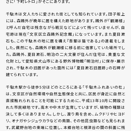
さに「下町レトロ」がそこにあります。
千駄木は文人たちに愛された街としても知られています。団子坂上
には、森鴎外が晩年に居を構えた跡地があります。鴎外が「観潮楼」
と呼んだ自宅は残念ながら戦災などによって残っていませんが、自
宅跡は現在「文京区立森鴎外記念館」になっています。また夏目漱
石も、この千駄木の地に居を構え『吾輩は猫である』の連載をしま
した。偶然にも、森鴎外が観潮楼に移る前に借家していた場所でし
た。森鴎外、夏目漱石、明治の二大文豪が住んだ住宅は、貴重な文
化財として愛知県犬山市にある野外博物館「明治村」に保存・展示
され、千駄木の旧居があった箇所には「夏目漱石旧居跡」の石碑が
建てられています。
千駄木駅から徒歩5分ほどのところにある「千駄木ふれあいの杜」
は、文京区が自然環境や自然生態保全と共に、区民が身近に自然と
直接触れられることを可能にするために、平成13年10月に開設さ
れた市民緑地です。高木や中木が生育していますが、植物の種類は
決して多くはありません。しかし、渡り鳥を含め、ムクドリやヒヨド
リ、オナガやシジュウカラなどの鳥類、その他昆虫類なども見られま
す。武蔵野台地の東端に位置し、本郷台地と根津谷の間の斜面に残