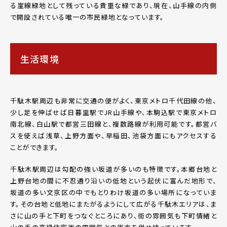
る崖線緑地として残っている貴重な緑であり、現在、山手線の内側
で開設されている唯一の市民緑地となっています。
生活環境
千駄木駅周辺も非常に交通の便がよく、東京メトロ千代田線の他、
少し足を伸ばせば日暮里駅でJR山手線や、本駒込駅で東京メトロ
南北線、白山駅で都営三田線と、複数路線が利用可能です。都営バ
スを使えば浅草、上野方面や、早稲田、池袋方面にもアクセスする
ことができます。
千駄木駅周辺は勾配の強い坂道が多いのも特徴です。本郷台地と
上野台地の間に不忍通り沿いの低地という起伏に富んだ地形で、
坂道の多い文京区の中でもとりわけ坂道の多い場所になっていま
す。その台地と低地にまたがるようにして広がる千駄木エリアは、ま
さに山の手と下町をつなぐところにあり、街の雰囲気も下町情緒と