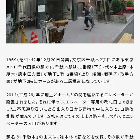
1969（昭和44）年12月20日開業。文京区千駄木2丁目にある東京
メトロ千代田線の駅です。千駄木駅は、1番線（下り：代々木上原・本
厚木・唐木田方面）が地下1階、2番線（上り：綾瀬・我孫子・取手方
面）が地下2階にホームがある二層構造になっています。
2014（平成26）年に地上とホームとの間を連絡するエレベーターが
設置されました。それに伴って、エレベーター専用の改札口もできま
した。不忍通り沿いにある出入り口から建物の中に入ると、自動改
札機が並んでいます。改札を通ってそのまま通路を奥まで行くとエレ
ベーターの入口があります。
駅名の「千駄木」の由来は、雑木林で薪などを伐採、その数が千駄