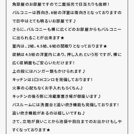
角部屋のお部屋ですので二面採光で日当たりも抜群！
バルコニーは西向き、6帖の洋室は南向きとなっておりますの
で日中はとても明るいお部屋です♪
さらに、バルコニーも横に広くどのお部屋からもバルコニー
に出られることが出来ます★
室内は、2帖、4.5帖、6帖の間取りとなっております★
収納は4.5帖の洋室内にあり、押し入れという形ですが、横に
広く収納面もご安心いただけます！
上の段にはハンガー類もかけられます♪
キッチンは1口IHコンロを完備しております！
火事の心配もなくお手入れもらくちん♪
キッチンの後ろ側に冷蔵庫置き場が御座います♪
バスルームには洗面台と追い炊き機能も完備しております！
追い炊き機能があるのは嬉しいですね♪
さて、立地が良いことから池袋や目白までのお出かけもしや
すくなっております★